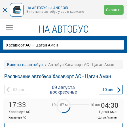
НА-АВТОБУС на ANDROID
Скачать
Билеты на автобус у вас в кармане
НА АВТОБУС
Билеты на автобус
Автобус Хасавюрт АС - Цаган Аман
Расписание автобуса Хасавюрт АС - Цаган Аман
09 августа
08
авг
10
авг
воскресенье
17:33
04:30
10 авг
10 ч. 57 м
Хасавюрт АС
Цаган Аман
Хасавюрт АС
Цаган Аман пгт
—
руб.