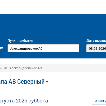
Пункт прибытия
Дата выезд
рный - Александровское АС
ла АВ Северный -
вгуста
2026
суббота
09
авг