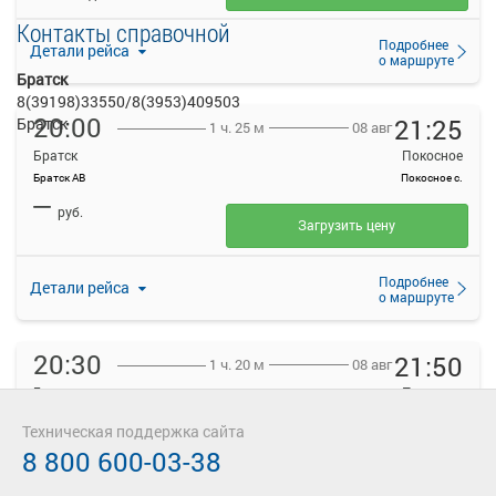
Контакты справочной
Подробнее
Детали рейса
о маршруте
Братск
8(39198)33550/8(3953)409503
20:00
21:25
Братск
08 авг
1 ч. 25 м
Братск
Покосное
Братск АВ
Покосное с.
—
руб.
Загрузить цену
Подробнее
Детали рейса
о маршруте
20:30
21:50
08 авг
1 ч. 20 м
Братск
Покосное
Братск АВ
Покосное с.
Техническая поддержка сайта
—
руб.
8 800 600-03-38
Загрузить цену
ТРАНЗИТ