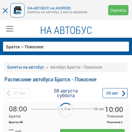
НА-АВТОБУС на ANDROID
Скачать
Билеты на автобус у вас в кармане
НА АВТОБУС
Билеты на автобус
Автобус Братск - Покосное
Расписание автобуса Братск - Покосное
08 августа
07
авг
09
авг
суббота
08:00
10:00
08 авг
2 ч. 0 м
Братск
Покосное
Братск АВ
Покосное с.
На данной странице вы можете ознакомиться с расписанием и
—
купить билет онлайн на автобус Братск - Покосное.
руб.