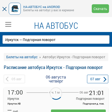
НА-АВТОБУС на ANDROID
Скачать
Билеты на автобус у вас в кармане
НА АВТОБУС
Билеты на автобус
Автобус Иркутск - Подгорная поворот
Расписание автобуса Иркутск - Подгорная поворот
06 августа
05
авг
07
авг
четверг
17:00
21:01
06 авг
4 ч. 1 м
Иркутск
Подгорная поворот
Иркутск АВ
Подгорная д. пов.
На данной странице вы можете ознакомиться с расписанием и
—
купить билет онлайн на автобус Иркутск - Подгорная поворот.
руб.