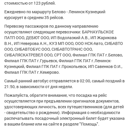
стоимостью от 123 рублей.
Ежедневно по маршруту Белово - Ленинск-Кузнецкий
курсирует в среднем 35 рейсов.
Перевозку пассажиров по данному направлению
осуществляют следующие перевозчики: БАРНАУЛЬСКОЕ
ПАТП ООО, ДЕБЮТ ООО, ИП Водолазкий А.В., ИП Жарикова
В.Н., ИП Неверова А.Н., КУЗ МП ООО, ООО НСК-Авто, СИБАВТО
ООО, СИБАВТОБУС ООО, СИБАВТОТРАНС ООО,
СИБАЛЯСКАТРЕВЕЛ ООО, СРТ ООО, Филиал ГПК ПАТ г.Белово,
Филиал ГПК ПАТ г.Гурьевск, Филиал ГПК ПАТ г.Ленинск-
Кузнецкий, Филиал ГПК ПАТ г.Прокопьевск, ИП Савенков О.И.,
Филиал ГПК ПАТ г.Кемерово.
Самый ранний автобус отправляется в 02:00, самый поздний в
21:50, в зависимости от дня недели.
Пожалуйста, обратите внимание, что посадка на рейс
осуществляется при предъявлении оригиналов документов,
удостоверяющих личность, всех путешественников (для детей
- свидетельство о рождении). Информация о необходимости
распечатывать посадочный электронный билет будет указана
в вашем бланке или на сайте в разделе "Помощь".