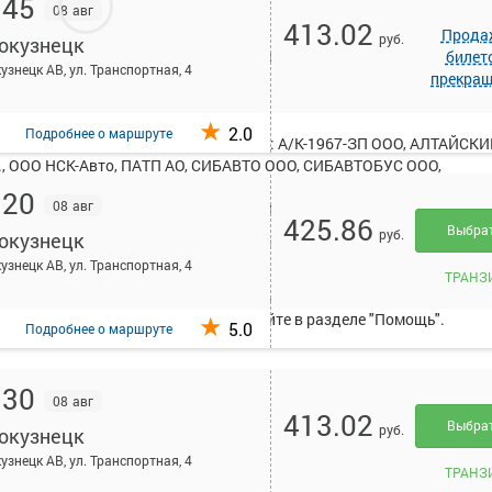
:45
08 авг
413.02
Прода
руб.
окузнецк
исанием и купить билет онлайн на автобус Белово - Новокузнецк
билет
узнецк АВ, ул. Транспортная, 4
прекра
рует в среднем 22 рейса.
2.0
Подробнее
о маршруте
существляют следующие перевозчики: А/К-1967-ЗП ООО, АЛТАЙСК
, ООО НСК-Авто, ПАТП АО, СИБАВТО ООО, СИБАВТОБУС ООО,
 ГПК ПАТ г.Гурьевск, Филиал ГПК ПАТ г.Кемерово, Филиал ГПК 
:20
08 авг
ск, ИП Неверова А.Н., КУЗ МП ООО, ИП Жарикова В.Н., А/К-1967-М
425.86
Выбра
руб.
окузнецк
поздний в 23:00, в зависимости от дня недели.
узнецк АВ, ул. Транспортная, 4
ейс осуществляется при предъявлении оригиналов документов,
ТРАНЗ
(для детей - свидетельство о рождении). Информация о необходим
т указана в вашем бланке или на сайте в разделе "Помощь".
5.0
Подробнее
о маршруте
:30
08 авг
413.02
Выбра
руб.
окузнецк
узнецк АВ, ул. Транспортная, 4
ТРАНЗ