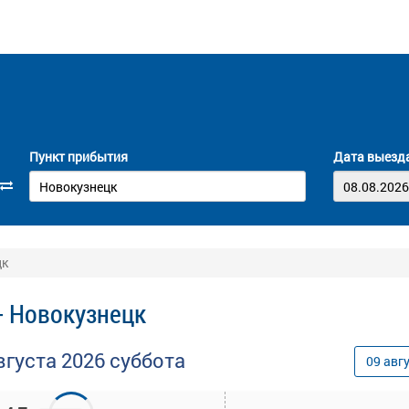
Пункт прибытия
Дата выезд
цк
- Новокузнецк
вгуста
2026
суббота
09
авг