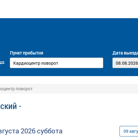
Пункт прибытия
Дата выезд
иоцентр поворот
ский -
вгуста
2026
суббота
09
авг