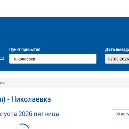
Пункт прибытия
Дата выезд
евка
я) - Николаевка
вгуста
2026
пятница
08
авг