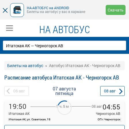
НА-АВТОБУС на ANDROID
Скачать
Билеты на автобус у вас в кармане
НА АВТОБУС
Билеты на автобус
Автобус Итатская АК - Черногорск АВ
Расписание автобуса Итатская АК - Черногорск АВ
07 августа
06
авг
08
авг
пятница
19:50
04:55
08 авг
9 ч. 5 м
Итатская АК
Черногорск АВ
Итатская АК, ул. Советская, 19
ОП г.Черногорск
—
руб.