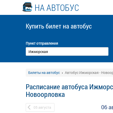
НА АВТОБУС
Купить билет
на автобус
Пункт отправления
Билеты на автобус
Автобус Ижморская - Новоо
Расписание автобуса Ижморс
Новоорловка
06 а
05
августа