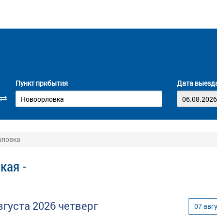
Пункт прибытия
Дата выезд
рловка
кая -
вгуста
2026
четверг
07
авг