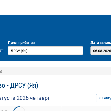
Пункт прибытия
Дата выезд
я)
о - ДРСУ (Яя)
вгуста
2026
четверг
07
авг