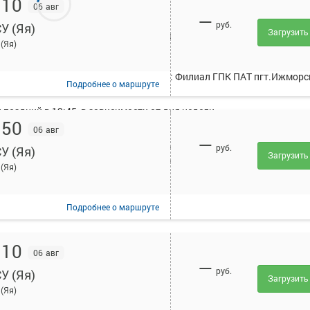
:10
06 авг
—
руб.
У (Яя)
Загрузить
исанием и купить билет онлайн на автобус Кемерово - ДРСУ (Яя).
(Яя)
рует в среднем 6 рейсов.
уществляют следующие перевозчики: Филиал ГПК ПАТ пгт.Ижморс
Подробнее
о маршруте
поздний в 19:45, в зависимости от дня недели.
:50
06 авг
ейс осуществляется при предъявлении оригиналов документов,
—
(для детей - свидетельство о рождении). Информация о необходим
руб.
У (Яя)
Загрузить
т указана в вашем бланке или на сайте в разделе "Помощь".
(Яя)
Подробнее
о маршруте
:10
06 авг
—
руб.
У (Яя)
Загрузить
(Яя)