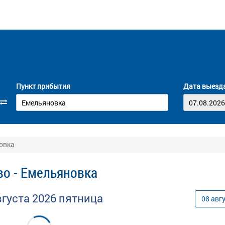
Пункт прибытия
Дата выезд
овка
во - Емельяновка
вгуста
2026
пятница
08
авг