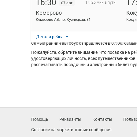
16:30
17
1 ч 26 мин в пути
07 авг
Кемерово
Кок
На данной странице вы можете ознакомиться с расп
Кемерово АВ, пр. Кузнецкий, 81
Кокуй
Ежедневно по маршруту Кемерово - Кокуй курсирует
Перевозку пассажиров по данному направлению ос
Детали рейса
Самый ранний автобус отправляется в 07:00, самый 
Пожалуйста, обратите внимание, что посадка на р
удостоверяющих личность, всех путешественников 
распечатывать посадочный электронный билет буде
Помощь
Реквизиты
Контакты
Польз
Согласие на маркетинговые сообщения