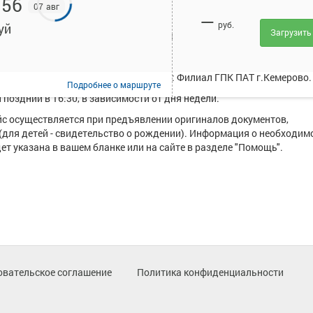
:56
07 авг
—
руб.
уй
Загрузить
исанием и купить билет онлайн на автобус Кемерово - Кокуй.
 в среднем 2 рейса.
уществляют следующие перевозчики: Филиал ГПК ПАТ г.Кемерово.
Подробнее
о маршруте
поздний в 16:30, в зависимости от дня недели.
ейс осуществляется при предъявлении оригиналов документов,
(для детей - свидетельство о рождении). Информация о необходим
т указана в вашем бланке или на сайте в разделе "Помощь".
овательское соглашение
Политика конфиденциальности