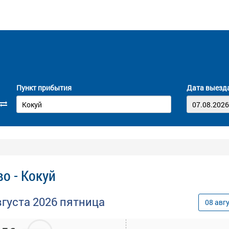
Пункт прибытия
Дата выезд
о - Кокуй
вгуста
2026
пятница
08
авг