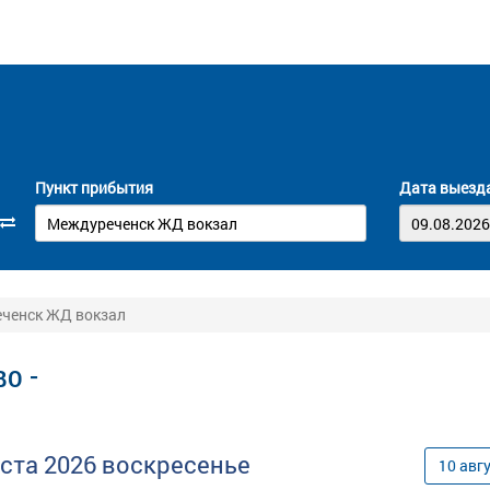
Пункт прибытия
Дата выезд
еченск ЖД вокзал
о -
уста
2026
воскресенье
10
авг