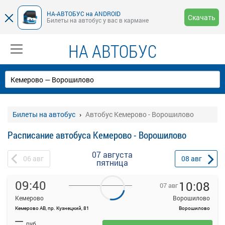
НА-АВТОБУС на ANDROID
Скачать
Билеты на автобус у вас в кармане
НА АВТОБУС
Билеты на автобус
Автобус Кемерово - Ворошилово
Расписание автобуса Кемерово - Ворошилово
07 августа
06
авг
08
авг
пятница
09:40
10:08
07 авг
Кемерово
Ворошилово
Кемерово АВ, пр. Кузнецкий, 81
Ворошилово
На данной странице вы можете ознакомиться с расписанием и
—
купить билет онлайн на автобус Кемерово - Ворошилово.
руб.