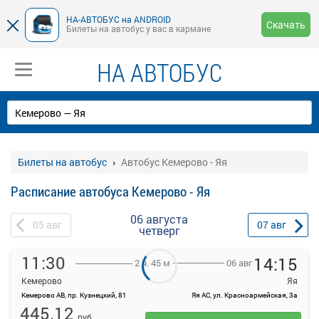
НА-АВТОБУС на ANDROID
Скачать
Билеты на автобус у вас в кармане
НА АВТОБУС
Билеты на автобус
Автобус Кемерово - Яя
Расписание автобуса Кемерово - Яя
06 августа
05
авг
07
авг
четверг
11:30
14:15
06 авг
2 ч. 45 м
Кемерово
Яя
Кемерово АВ, пр. Кузнецкий, 81
Яя АС, ул. Красноармейская, 3а
На данной странице вы можете ознакомиться с расписанием и
445.12
купить билет онлайн на автобус Кемерово - Яя стоимостью от
руб.