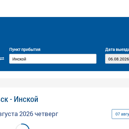
Пункт прибытия
Дата выезд
ск - Инской
вгуста
2026
четверг
07
авг