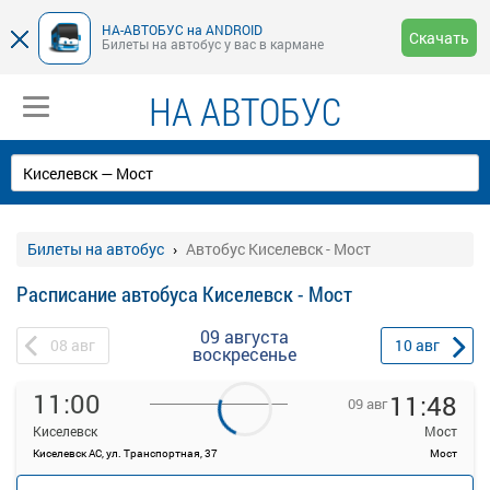
НА-АВТОБУС на ANDROID
Скачать
Билеты на автобус у вас в кармане
НА АВТОБУС
Билеты на автобус
Автобус Киселевск - Мост
Расписание автобуса Киселевск - Мост
09 августа
08
авг
10
авг
воскресенье
11:00
11:48
09 авг
Киселевск
Мост
Киселевск АС, ул. Транспортная, 37
Мост
—
руб.