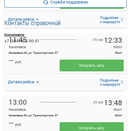
Служба поддержки
Загрузить цену
Подробнее
Детали рейса
Контакты справочной
о маршруте
Киселевск
11:45
12:33
09 авг
+7 (38464) 2-00-51
Киселевск
Мост
Киселевск АС, ул. Транспортная, 37
Мост
—
руб.
Загрузить цену
Подробнее
Детали рейса
о маршруте
13:00
13:48
09 авг
Киселевск
Мост
Киселевск АС, ул. Транспортная, 37
Мост
—
руб.
Загрузить цену