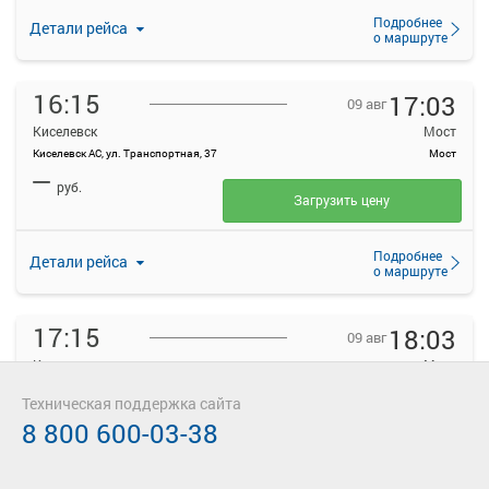
Подробнее
Детали рейса
о маршруте
16:15
17:03
09 авг
Киселевск
Мост
Киселевск АС, ул. Транспортная, 37
Мост
—
руб.
Загрузить цену
Подробнее
Детали рейса
о маршруте
17:15
18:03
09 авг
Киселевск
Мост
Киселевск АС, ул. Транспортная, 37
Мост
Техническая поддержка сайта
—
руб.
8 800 600-03-38
Загрузить цену
Подробнее