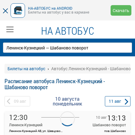
НА-АВТОБУС на ANDROID
Скачать
Билеты на автобус у вас в кармане
НА АВТОБУС
Билеты на автобус
Автобус Ленинск-Кузнецкий - Шабаново 
Расписание автобуса Ленинск-Кузнецкий -
Шабаново поворот
10 августа
09
авг
11
авг
понедельник
12:30
13:13
10 авг
Ленинск-Кузнецкий
Шабаново поворот
Ленинск-Кузнецкий АВ, ул. Шевцовой, 12
пов.Шабаново
На данной странице вы можете ознакомиться с расписанием и