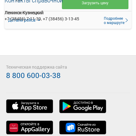
Загрузить цену
Ленинск-Кузнецкий
Подробнее
+7 (38456) 7-11-39, +7 (38456) 3-13-45
Детали рейса
о маршруте
Техническая поддержка сайта
8 800 600-03-38