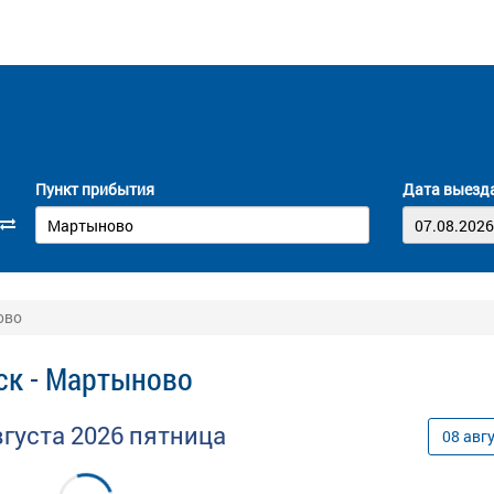
Пункт прибытия
Дата выезд
ово
ск - Мартыново
вгуста
2026
пятница
08
авг