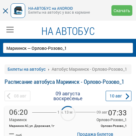
НА-АВТОБУС на ANDROID
Скачать
Билеты на автобус у вас в кармане
НА АВТОБУС
Билеты на автобус
Автобус Мариинск - Орлово-Розово_1
Расписание автобуса Мариинск - Орлово-Розово_1
09 августа
08
авг
10
авг
воскресенье
06:20
07:33
09 авг
1 ч. 13 м
Мариинск
Орлово-Розово_1
Мариинск АС, ул. Дорожная, 1г
Орлово-Розово_1
На данной странице вы можете ознакомиться с расписанием и
—
купить билет онлайн на автобус Мариинск - Орлово-Розово_1.
Продажа билетов
руб.