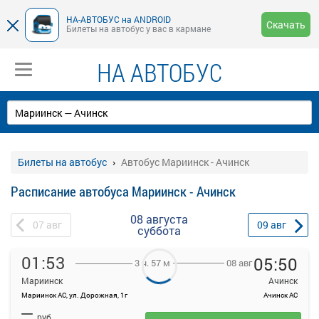
НА-АВТОБУС на ANDROID
Скачать
Билеты на автобус у вас в кармане
НА АВТОБУС
Билеты на автобус
Автобус Мариинск - Ачинск
Расписание автобуса Мариинск - Ачинск
08 августа
07
авг
09
авг
суббота
01:53
05:50
08 авг
3 ч. 57 м
Мариинск
Ачинск
Мариинск АС, ул. Дорожная, 1г
Ачинск АС
На данной странице вы можете ознакомиться с расписанием и
—
купить билет онлайн на автобус Мариинск - Ачинск.
руб.