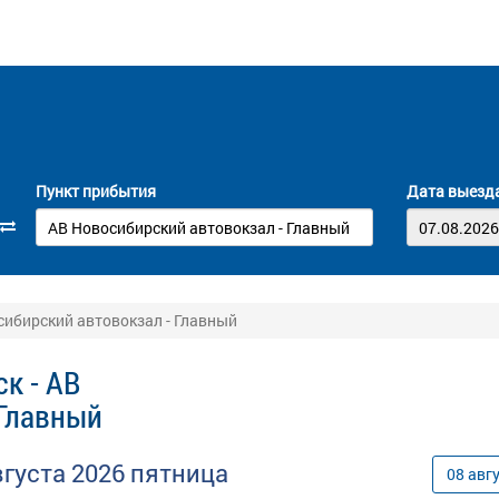
Пункт прибытия
Дата выезд
сибирский автовокзал - Главный
к - АВ
 Главный
вгуста
2026
пятница
08
авг