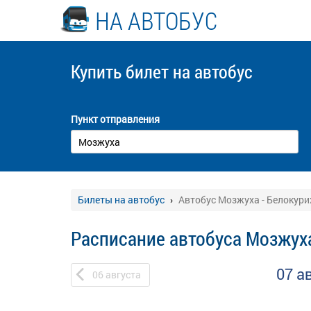
НА АВТОБУС
Купить билет
на автобус
Пункт отправления
Билеты на автобус
Автобус Мозжуха - Белокури
Расписание автобуса Мозжуха
07 а
06
августа