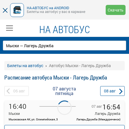
НА-АВТОБУС на ANDROID
Скачать
Билеты на автобус у вас в кармане
НА АВТОБУС
Билеты на автобус
Автобус Мыски - Лагерь Дружба
Расписание автобуса Мыски - Лагерь Дружба
07 августа
06
авг
08
авг
пятница
16:40
16:54
07 авг
Мыски
Лагерь Дружба
Мысковская АК, ул. Олимпийская, 3
Лагерь Дружба (Междуреченск)
—
руб.