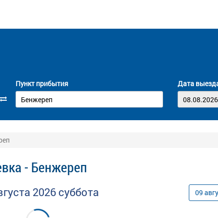
Пункт прибытия
Дата выезд
реп
вка - Бенжереп
вгуста
2026
суббота
09
авг