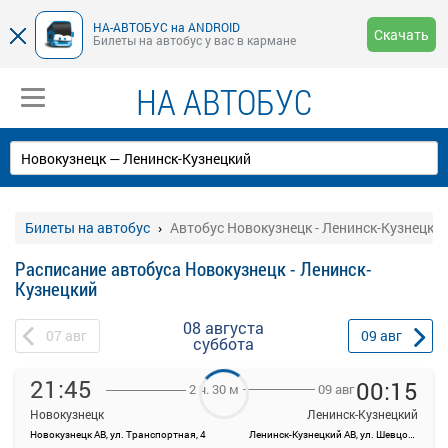
НА-АВТОБУС на ANDROID
Скачать
Билеты на автобус у вас в кармане
НА АВТОБУС
Билеты на автобус
Автобус Новокузнецк - Ленинск-Кузнецки
Расписание автобуса Новокузнецк - Ленинск-
Кузнецкий
08 августа
07
авг
09
авг
суббота
21:45
00:15
09 авг
2 ч. 30 м
Новокузнецк
Ленинск-Кузнецкий
Новокузнецк АВ, ул. Транспортная, 4
Ленинск-Кузнецкий АВ, ул. Шевцовой, 12
На данной странице вы можете ознакомиться с расписанием и