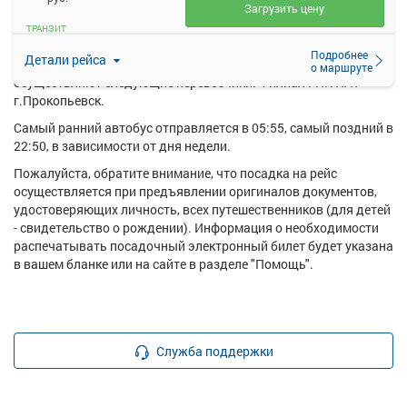
Загрузить цену
Ежедневно по маршруту Новокузнецк - Точилино курсирует в
ТРАНЗИТ
среднем 10 рейсов.
Подробнее
Детали рейса
Перевозку пассажиров по данному направлению
о маршруте
осуществляют следующие перевозчики: Филиал ГПК ПАТ
г.Прокопьевск.
Самый ранний автобус отправляется в 05:55, самый поздний в
22:50, в зависимости от дня недели.
Пожалуйста, обратите внимание, что посадка на рейс
осуществляется при предъявлении оригиналов документов,
удостоверяющих личность, всех путешественников (для детей
- свидетельство о рождении). Информация о необходимости
распечатывать посадочный электронный билет будет указана
в вашем бланке или на сайте в разделе "Помощь".
Служба поддержки