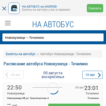
НА-АВТОБУС на ANDROID
Скачать
Билеты на автобус у вас в кармане
НА АВТОБУС
Билеты на автобус
Автобус Новокузнецк - Точилино
Расписание автобуса Новокузнецк - Точилино
09 августа
08
авг
10
авг
воскресенье
22:50
23:01
09 авг
Новокузнецк
Точилино
Новокузнецк АВ, ул. Транспортная, 4
Точилино
На данной странице вы можете ознакомиться с расписанием и
—
купить билет онлайн на автобус Новокузнецк - Точилино.
руб.