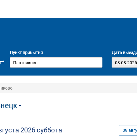
Пункт прибытия
Дата выезд
никово
нецк -
вгуста
2026
суббота
09
авг