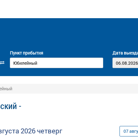
Пункт прибытия
Дата выезд
лейный
ский -
вгуста
2026
четверг
07
авг