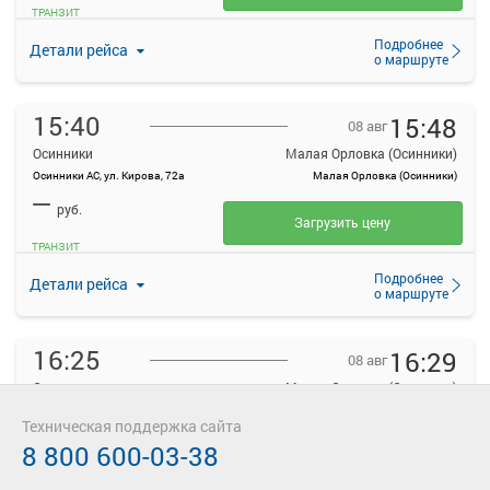
ТРАНЗИТ
Подробнее
Детали рейса
о маршруте
15:40
15:48
08 авг
Осинники
Малая Орловка (Осинники)
Осинники АС, ул. Кирова, 72а
Малая Орловка (Осинники)
—
руб.
Загрузить цену
ТРАНЗИТ
Подробнее
Детали рейса
о маршруте
16:25
16:29
08 авг
Осинники
Малая Орловка (Осинники)
Осинники АС, ул. Кирова, 72а
Малая Орловка (Осинники)
Техническая поддержка сайта
—
руб.
8 800 600-03-38
Загрузить цену
ТРАНЗИТ