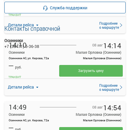
—
Продажа билетов
руб.
Служба поддержки
прекращена
ТРАНЗИТ
Подробнее
Детали рейса
Контакты справочной
о маршруте
Осинники
14:10
14:14
08 авг
+7 (38471) 5-36-38
Осинники
Малая Орловка (Осинники)
Осинники АС, ул. Кирова, 72а
Малая Орловка (Осинники)
—
руб.
Загрузить цену
ТРАНЗИТ
Подробнее
Детали рейса
о маршруте
14:49
14:54
08 авг
Осинники
Малая Орловка (Осинники)
Осинники АС, ул. Кирова, 72а
Малая Орловка (Осинники)
—
руб.