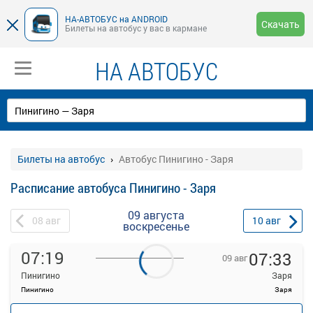
НА-АВТОБУС на ANDROID
Скачать
Билеты на автобус у вас в кармане
НА АВТОБУС
Билеты на автобус
Автобус Пинигино - Заря
Расписание автобуса Пинигино - Заря
09 августа
08
авг
10
авг
воскресенье
07:19
07:33
09 авг
Пинигино
Заря
Пинигино
Заря
—
руб.