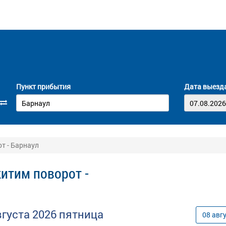
Пункт прибытия
Дата выезд
т - Барнаул
итим поворот -
вгуста
2026
пятница
08
авг