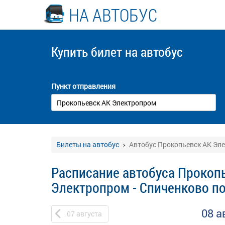
НА АВТОБУС
Купить билет
на автобус
Пункт отправления
Билеты на автобус
Автобус Прокопьевск АК Эле
Расписание автобуса Прокоп
Электропром - Спиченково п
08 а
07
августа