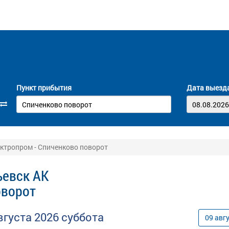
Пункт прибытия
Дата выезд
ктропром - Спиченково поворот
ьевск АК
оворот
вгуста
2026
суббота
09
авг