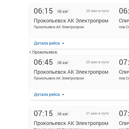
06:15
06
20 мин в пути
08 авг
Прокопьевск АК Электропром
Спи
На данной странице вы можете ознакомиться с расп
Прокопьевск АК Электропром
пов.С
Спиченково поворот.
Ежедневно по маршруту Прокопьевск АК Электропро
Детали рейса
Перевозку пассажиров по данному направлению ос
г.Прокопьевск.
06:45
07
Самый ранний автобус отправляется в 06:15, самый 
20 мин в пути
08 авг
Пожалуйста, обратите внимание, что посадка на р
Прокопьевск АК Электропром
Спи
удостоверяющих личность, всех путешественников 
Прокопьевск АК Электропром
пов.С
распечатывать посадочный электронный билет буде
Детали рейса
07:15
07
21 мин в пути
08 авг
Прокопьевск АК Электропром
Спи