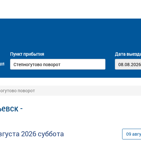
Пункт прибытия
Дата выезд
ногутово поворот
евск -
вгуста
2026
суббота
09
авг