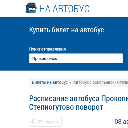
НА АВТОБУС
Купить билет
на автобус
Пункт отправления
Билеты на автобус
Автобус Прокопьевск - Степ
Расписание автобуса Прокопь
Степногутово поворот
08 а
07
августа