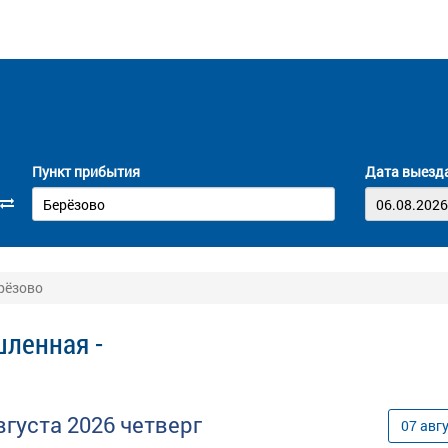
Пункт прибытия
Дата выезд
рёзово
ленная -
вгуста
2026
четверг
07
авг