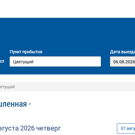
Пункт прибытия
Дата выезд
ветущий
ленная -
вгуста
2026
четверг
07
авг