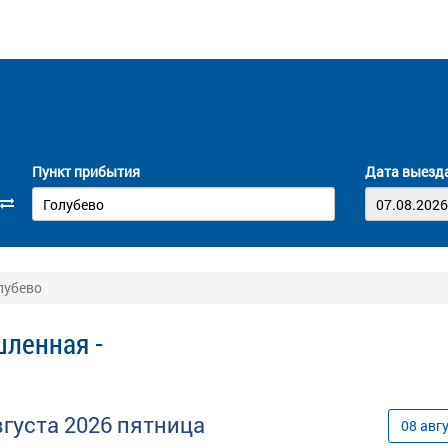
Пункт прибытия
Дата выезд
лубево
ленная -
вгуста
2026
пятница
08
авг