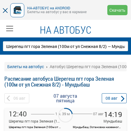
НА-АВТОБУС на ANDROID
Скачать
Билеты на автобус у вас в кармане
НА АВТОБУС
Билеты на автобус
Автобус Шерегеш пгт гора Зеленая (100м
Расписание автобуса Шерегеш пгт гора Зеленая
(100м от ул Снежная 8/2) - Мундыбаш
07 августа
06
авг
08
авг
пятница
12:40
14:19
07 авг
1 ч. 39 м
Шерегеш пгт гора Зеленая (100м от ул Снежная 8/2)
Мундыбаш
Шерегеш пгт гора Зеленая (100м от ул Снежная 8/2), 100м от ул Снежная 8/2
Мундыбаш, ​Остановка наземного транспорта
На данной странице вы можете ознакомиться с расписанием и