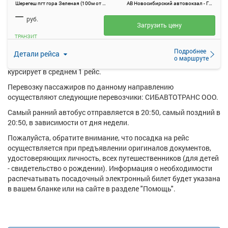
Шерегеш пгт гора Зеленая (100м от ул Снежная 8/2), 100м от ул Снежная 8/2
АВ Новосибирский автовокзал - Главный
На данной странице вы можете ознакомиться с расписанием и
—
купить билет онлайн на автобус Шерегеш пгт гора Зеленая
руб.
(100м от ул Снежная 8/2) - АВ Новосибирский автовокзал -
Загрузить цену
Главный.
ТРАНЗИТ
Ежедневно по маршруту Шерегеш пгт гора Зеленая (100м от ул
Подробнее
Детали рейса
о маршруте
Снежная 8/2) - АВ Новосибирский автовокзал - Главный
курсирует в среднем 1 рейс.
Перевозку пассажиров по данному направлению
осуществляют следующие перевозчики: СИБАВТОТРАНС ООО.
Самый ранний автобус отправляется в 20:50, самый поздний в
20:50, в зависимости от дня недели.
Пожалуйста, обратите внимание, что посадка на рейс
осуществляется при предъявлении оригиналов документов,
удостоверяющих личность, всех путешественников (для детей
- свидетельство о рождении). Информация о необходимости
распечатывать посадочный электронный билет будет указана
в вашем бланке или на сайте в разделе "Помощь".