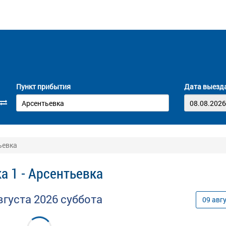
Пункт прибытия
Дата выезд
ьевка
а 1 - Арсентьевка
вгуста
2026
суббота
09
авг