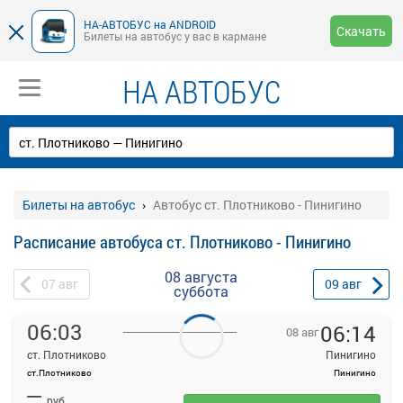
НА-АВТОБУС на ANDROID
Скачать
Билеты на автобус у вас в кармане
НА АВТОБУС
Билеты на автобус
Автобус ст. Плотниково - Пинигино
Расписание автобуса ст. Плотниково - Пинигино
08 августа
07
авг
09
авг
суббота
06:03
06:14
08 авг
ст. Плотниково
Пинигино
ст.Плотниково
Пинигино
На данной странице вы можете ознакомиться с расписанием и
—
купить билет онлайн на автобус ст. Плотниково - Пинигино.
руб.