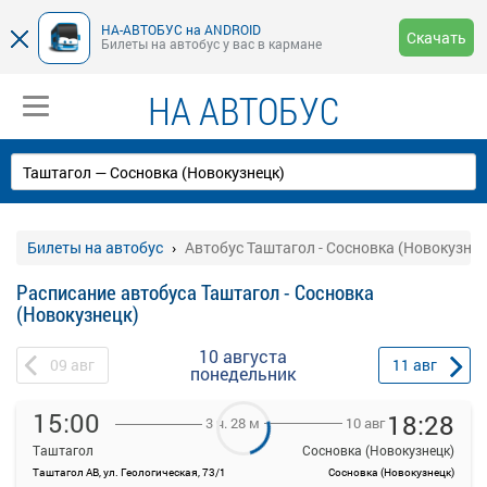
НА-АВТОБУС на ANDROID
Скачать
Билеты на автобус у вас в кармане
НА АВТОБУС
Билеты на автобус
Автобус Таштагол - Сосновка (Новокузнец
Расписание автобуса Таштагол - Сосновка
(Новокузнецк)
10 августа
09
авг
11
авг
понедельник
15:00
18:28
10 авг
3 ч. 28 м
Таштагол
Сосновка (Новокузнецк)
Таштагол АВ, ул. Геологическая, 73/1
Сосновка (Новокузнецк)
На данной странице вы можете ознакомиться с расписанием и