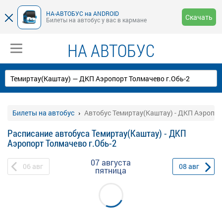
НА-АВТОБУС на ANDROID
Скачать
Билеты на автобус у вас в кармане
НА АВТОБУС
Билеты на автобус
Автобус Темиртау(Каштау) - ДКП Аэропор
Расписание автобуса Темиртау(Каштау) - ДКП
Аэропорт Толмачево г.Обь-2
07 августа
06
авг
08
авг
пятница