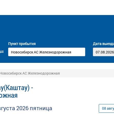
Пункт прибытия
Дата выезд
- Новосибирск АС Железнодорожная
у(Каштау) -
ожная
вгуста
2026
пятница
08
авг