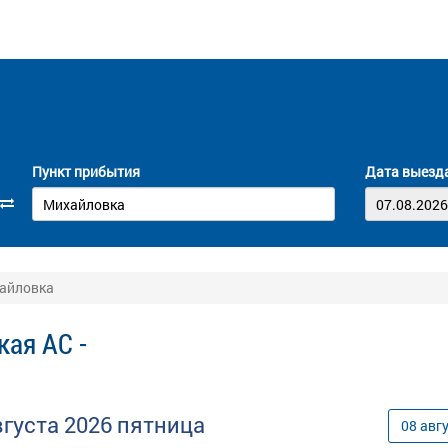
Пункт прибытия
Дата выезд
хайловка
кая АС -
вгуста
2026
пятница
08
авг