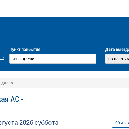
Пункт прибытия
Дата выезд
ындаево
ая АС -
вгуста
2026
суббота
09
авг