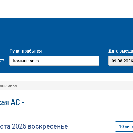
Пункт прибытия
Дата выезд
мышловка
ая АС -
уста
2026
воскресенье
10
авг