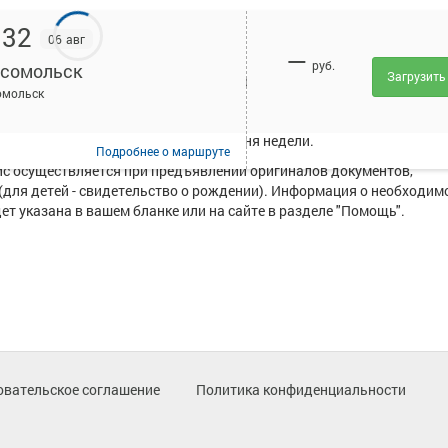
:32
06 авг
—
руб.
сомольск
Загрузить
исанием и купить билет онлайн на автобус Тяжинская АС - Комсом
омольск
уществляют следующие перевозчики: Филиал ГПК ПАТ пгт.Тяжинск
поздний в 17:05, в зависимости от дня недели.
Подробнее
о маршруте
ейс осуществляется при предъявлении оригиналов документов,
(для детей - свидетельство о рождении). Информация о необходим
т указана в вашем бланке или на сайте в разделе "Помощь".
овательское соглашение
Политика конфиденциальности