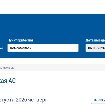
Пункт прибытия
Дата выезд
мсомольск
ая АС -
вгуста
2026
четверг
07
авг