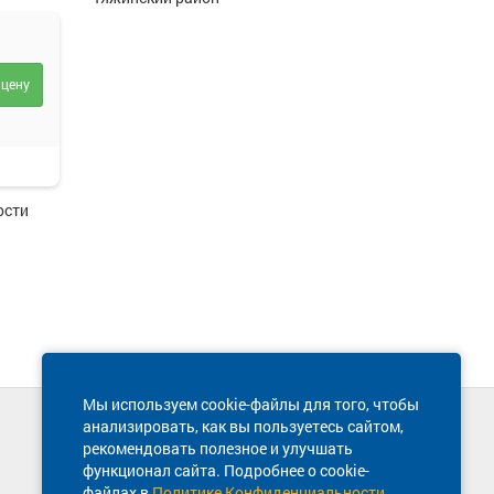
 цену
ольск.
ий.
ости
Мы используем cookie-файлы для того, чтобы
анализировать, как вы пользуетесь сайтом,
Техническая поддержка сайта
рекомендовать полезное и улучшать
8 800 600-03-38
функционал сайта. Подробнее о cookie-
файлах в
Политике Конфиденциальности
.