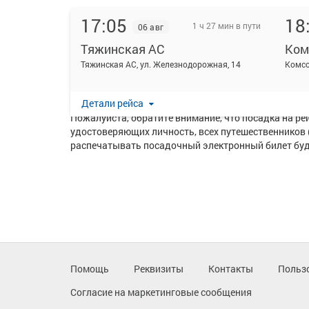
17:05
18
1 ч 27 мин в пути
06 авг
Тяжинская АС
Ком
На данной странице вы можете ознакомиться с расп
Тяжинская АС, ул. Железнодорожная, 14
Комс
Перевозку пассажиров по данному направлению ос
Самый ранний автобус отправляется в 04:25, самый 
Детали рейса
Пожалуйста, обратите внимание, что посадка на р
удостоверяющих личность, всех путешественников 
распечатывать посадочный электронный билет буде
Помощь
Реквизиты
Контакты
Польз
Согласие на маркетинговые сообщения