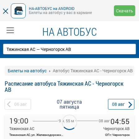
НА-АВТОБУС на ANDROID
Скачать
Билеты на автобус у вас в кармане
НА АВТОБУС
Билеты на автобус
Автобус Тяжинская АС - Черногорск АВ
Расписание автобуса Тяжинская АС - Черногорск
АВ
07 августа
06
авг
08
авг
пятница
19:00
04:55
08 авг
9 ч. 55 м
Тяжинская АС
Черногорск АВ
Тяжинская АС, ул. Железнодорожная, 14
ОП г.Черногорск